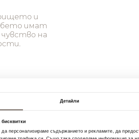
грището и
ебето имат
 чувство на
ости.
Детайли
 бисквитки
а да персонализираме съдържанието и рекламите, да предо
зираме трафика си. Също така споделяме информация за на