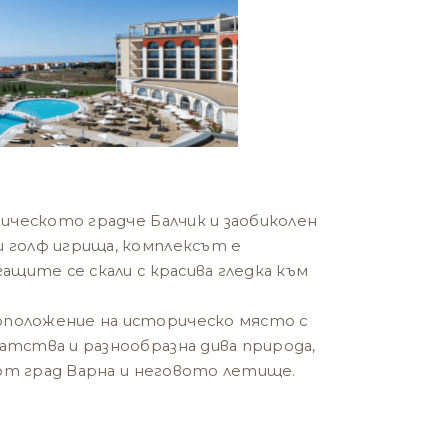
рическото градче Балчик и заобиколен
 голф игрища, комплексът е
ащите се скали с красива гледка към
положение на историческо място с
тства и разнообразна дива природа,
а от град Варна и неговото летище.