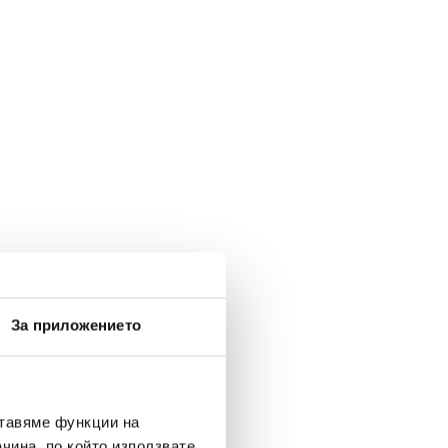
За приложението
ставяме функции на
чина, по който използвате