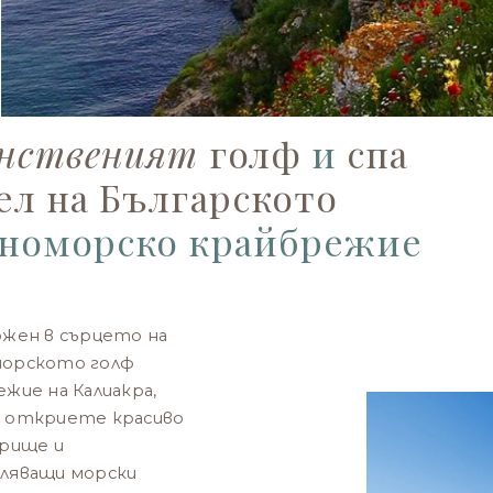
нственият
голф
и
спа
ел на Българското
номорско крайбрежие
ожен в сърцето на
орското голф
жие на Калиакра,
 откриете красиво
грище и
ляващи морски