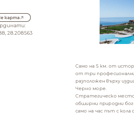
le карта
ординати:
88, 28.208563
Само на 5 км. от исто
от три професионални
разположен върху издиг
Черно море.
Стратегическо место
обширни природни бога
само на час път с кол