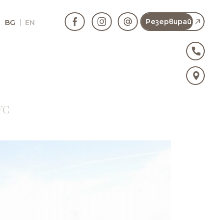
Резервирай
BG
EN
УС