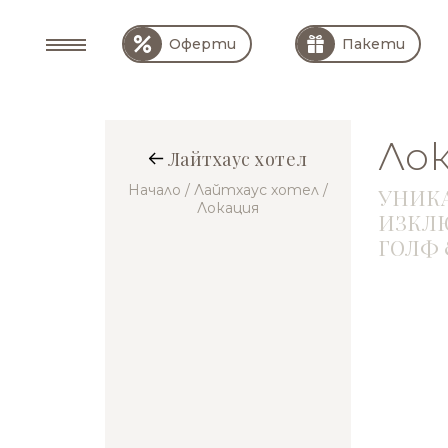
Оферти
Пакети
Ло
Лайтхаус хотел
Начало
/ Лайтхаус хотел
/
УНИКА
Локация
ИЗКЛЮ
ГОЛФ 