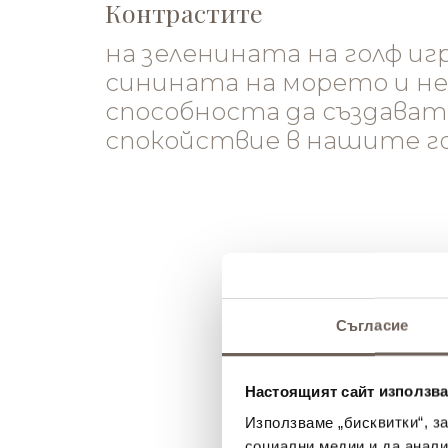
Контрастите
на зеленината на голф и
синината на морето и н
способноста да създават
спокойствие в нашите г
Съгласие
Настоящият сайт използва
Използваме „бисквитки“, з
социални медии и да анали