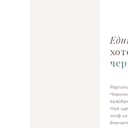
Еди
хот
чер
Разпол
Черном
крайбре
тук ще
голф и
впечат