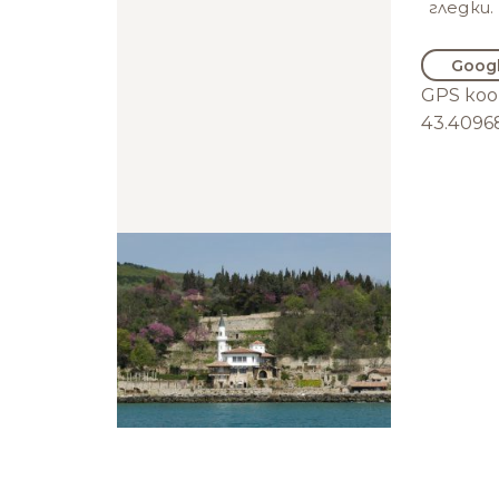
гледки.
Goog
GPS ко
43.4096