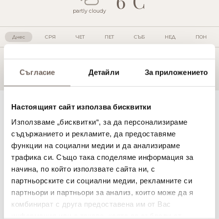
6°C
partly cloudy
Днес
СРЯ
ЧЕТ
ПЕТ
СЪБ
НЕД
ПОН
Съгласие
Детайли
За приложението
Настоящият сайт използва бисквитки
Лайтхаус хотел
Голф
Използваме „бисквитки“, за да персонализираме
Спа и уелнес
съдържанието и рекламите, да предоставяме
Ресторанти и Барове
функции на социални медии и да анализираме
Басейните и Плажа
трафика си. Също така споделяме информация за
Спорт
начина, по който използвате сайта ни, с
Активности за деца
партньорските си социални медии, рекламните си
Сватби
партньори и партньори за анализ, които може да я
Конференции
комбинират с друга предоставена им от Вас
Недвижими имоти
информация или с такава, която са събрали от