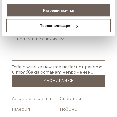
ползването от Ваша страна на услугите им.
Разреши всички
Бъди в течение
Абонирай се за да получаваш новини от
Персонализация
Лайтхаус Голф Ризорт
Това поле е за целите на валидирането
и трябва да останат непроменени.
Локация и карта
Събития
Галерия
Новини