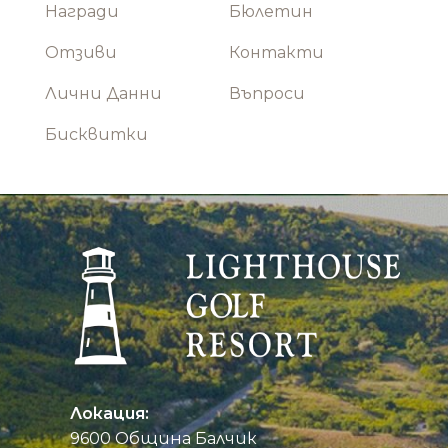
Награди
Бюлетин
Отзиви
Контакти
Лични Данни
Въпроси
Бисквитки
Локация:
9600 Община Балчик