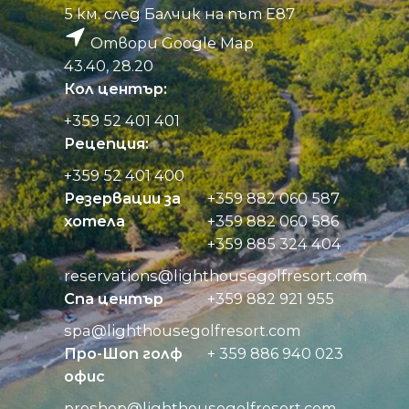
5 км. след Балчик на път Е87
Отвори Google Map
43.40, 28.20
Кол център:
+359 52 401 401
Рецепция:
+359 52 401 400
Резервации за
+359 882 060 587
хотела
+359 882 060 586
+359 885 324 404
reservations@
lighthousegolfresort.com
Спа център
+359 882 921 955
spa@
lighthousegolfresort.com
Про-Шоп голф
+ 359 886 940 023
офис
proshop@
lighthousegolfresort.com