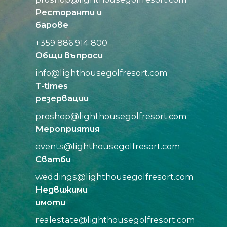
Ресторанти и
барове
+359 886 914 800
Общи въпроси
info@
lighthousegolfresort.com
T-times
резервации
proshop@
lighthousegolfresort.com
Мероприятия
events@
lighthousegolfresort.com
Сватби
weddings@
lighthousegolfresort.com
Недвижими
имоти
realestate@
lighthousegolfresort.com