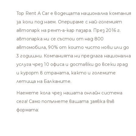
Top Rent A Car е водещата национална компания
за коли под наем. Оперираме с най-големият
автопарк на рент-а-кар пазара. През 2016 г.
автопарка ни се състои от над 800
автомобила, 90% от които чисто нови или до
3 годишни. Компанията ни предлага национална
услуга чрез 10 офиса и доставки до всеки град
и курорт в страната, както и големите
летища на Балканите.
Наемете кола чрез нашата онлайн система
сега! Само попълнете вашата заявка във
формата: