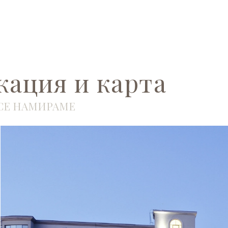
Недвижими
15° C
имоти
кация и карта
СЕ НАМИРАМЕ