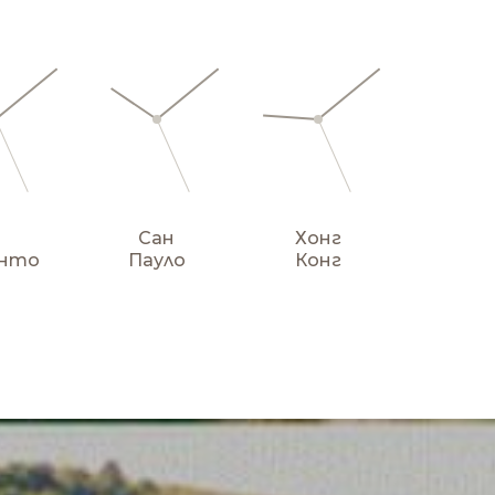
Сан
Хонг
онто
Пауло
Конг