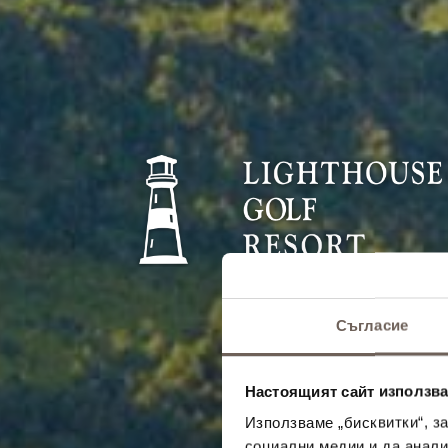
Съгласие
Настоящият сайт използва
Използваме „бисквитки“, з
социални медии и да анали