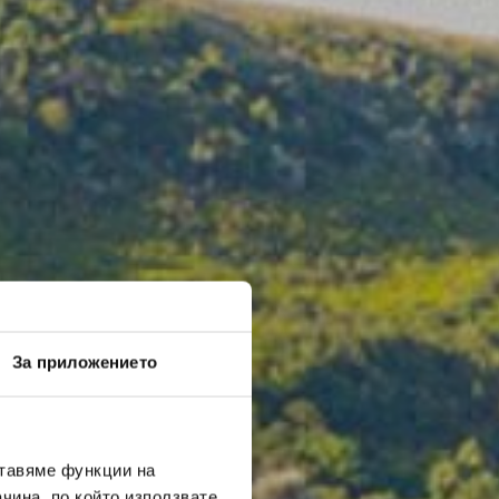
За приложението
ставяме функции на
чина, по който използвате