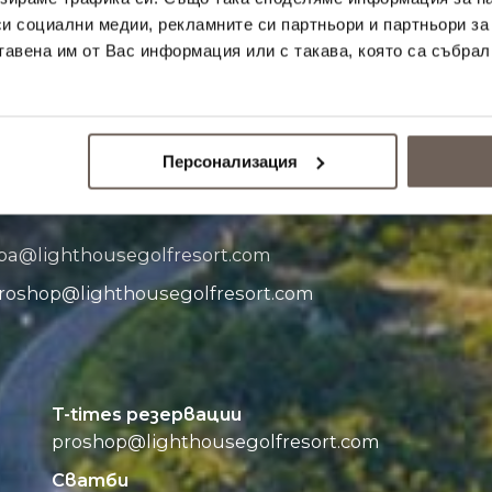
Отвори Google Map
си социални медии, рекламните си партньори и партньори за
7
43.40, 28.20
тавена им от Вас информация или с такава, която са събрал
eservations@
lighthousegolfresort.com
Персонализация
pa@
lighthousegolfresort.com
roshop@
lighthousegolfresort.com
T-times резервации
proshop@
lighthousegolfresort.com
Сватби