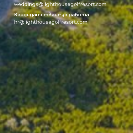
weddings@
lighthousegolfresort.com
Кандидатстване за работа
hr@
lighthousegolfresort.com