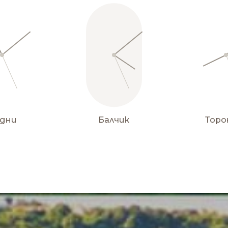
дни
Балчик
Тор