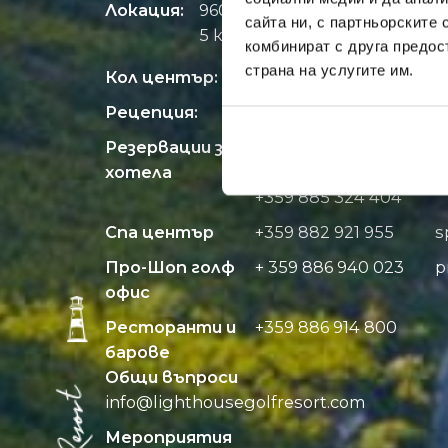
Локация:
9600 Община Балчик
сайта ни, с партньорските 
5 км. след Балчик на път Е8
комбинират с друга предос
страна на услугите им.
Кол център:
+359 52 401 401
Рецепция:
+359 52 401 400
Резервации за
+359 882 060 587
r
хотела
+359 882 060 586
+359 885 324 404
Спа център
+359 882 921 955
s
Про-Шоп голф
+ 359 886 940 023
p
офис
Ресторанти и
+359 886 914 800
барове
Общи въпроси
info@
lighthousegolfresort.com
Мероприятия