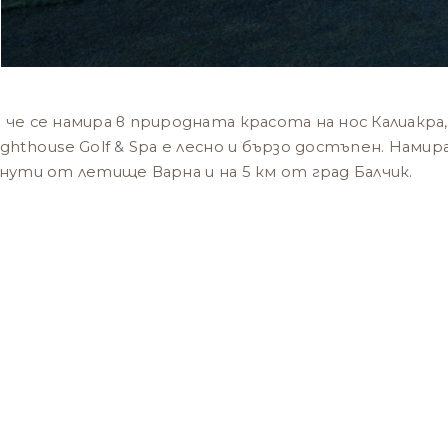
 че се намира в природната красота на нос Калиакра,
ghthouse Golf & Spa е лесно и бързо достъпен. Намир
инути от летище Варна и на 5 км от град Балчик.