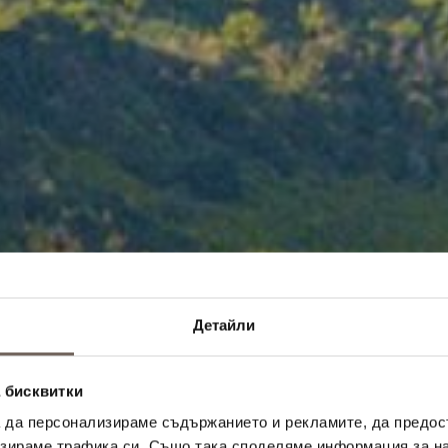
Детайли
 бисквитки
а да персонализираме съдържанието и рекламите, да предо
зираме трафика си. Също така споделяме информация за на