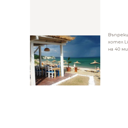
Въпреки
хотел Li
на 40 м