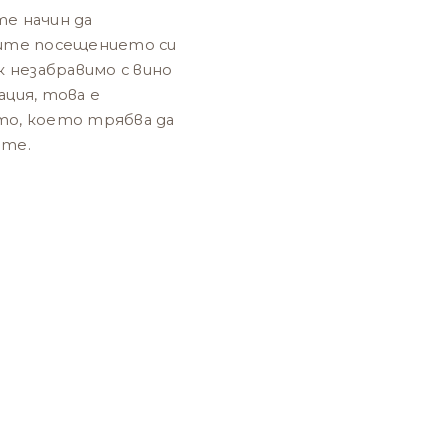
е начин да
ите посещението си
к незабравимо с вино
ация, това е
о, което трябва да
те.