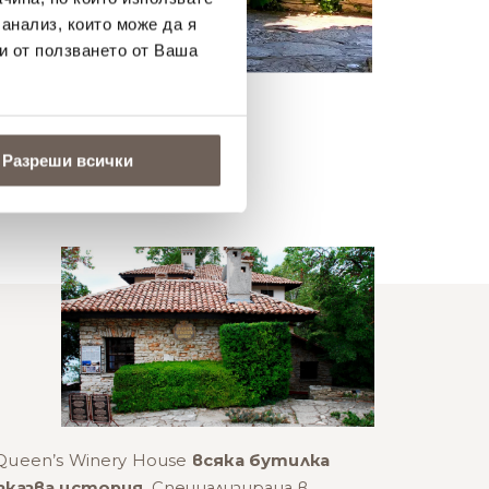
 анализ, които може да я
и от ползването от Ваша
Разреши всички
Queen’s Winery House
всяка бутилка
зказва история
. Специализирана в