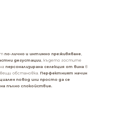
ят
по-лично и интимно преживяване
,
астни дегустации
, където гостите
 на
персонализирана селекция от вина
в
свещи обстановка.
Перфектният начин
циален повод или просто да се
на пълно спокойствие.