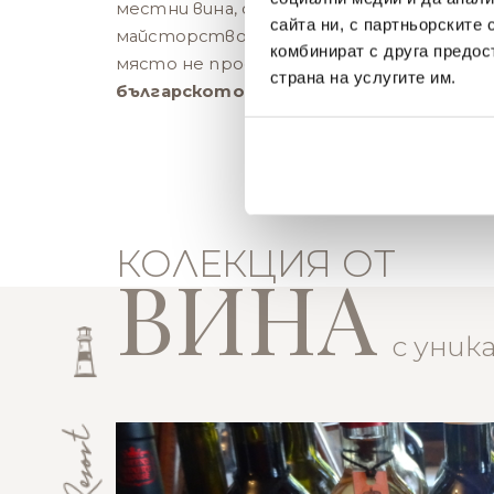
местни вина, очакващи вашето открит
сайта ни, с партньорските 
майсторството, вложени във всяка бут
комбинират с друга предос
място не просто винарна, а
истинско 
страна на услугите им.
българското винопроизводство
.
КОЛЕКЦИЯ ОТ
В
И
Н
А
с уник