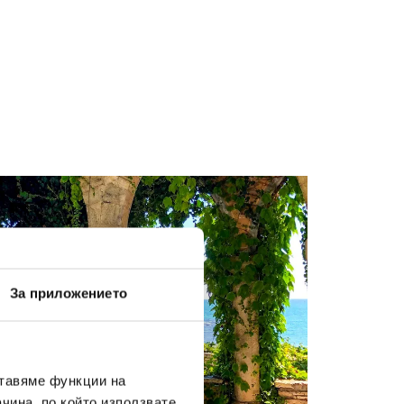
За приложението
ставяме функции на
чина, по който използвате