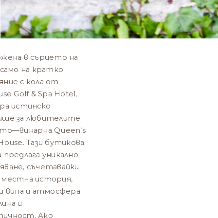
ожена в сърцето на
 само на кратко
яние с кола от
use Golf & Spa Hotel,
ира истинско
ище за любителите
ото—винарна Queen’s
House. Тази бутикова
 предлага уникално
яване, съчетавайки
 местна история,
ни вина и атмосфера
лина и
ичност. Ако