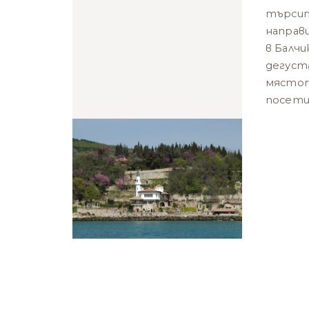
търсит
направ
в Балчи
дегуст
мястот
посети