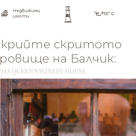
Недвижими
15° C
имоти
крийте скритото
ровище на Балчик:
НА QUEEN’S WINERY HOUSE