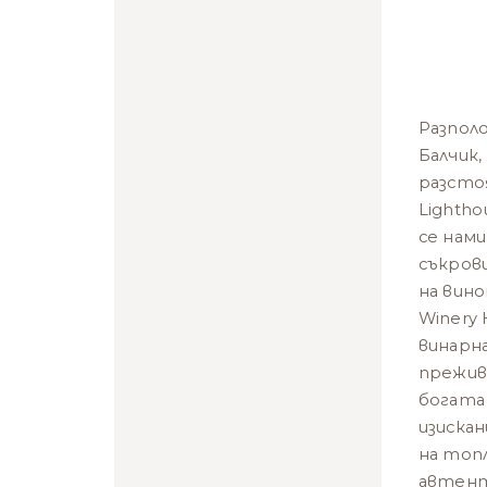
Разпол
Балчик,
разсто
Lightho
се нам
съкров
на вин
Winery 
винарна
прежив
богата
изиска
на топ
автент