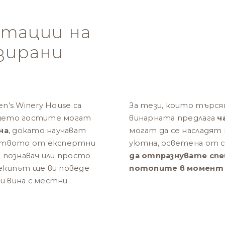
стации на
зирани
’s Winery House са
За тези, които търс
ъдето гостите могат
винарната предлага
ч
на
, докато научават
могат да се насладят
дството от експертни
уютна, осветена от 
 познавач или просто
да отпразнувате спе
екипът ще ви поведе
потопите в момент 
ки вина с местни