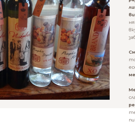
ли
ви
ня
вк
за
См
то
ес
ме
Ме
сл
ре
те
пи