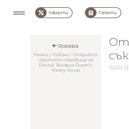
Оферти
Пакети
От
Новини
сък
Начало
/ Новини
/ Открийте
скритото съкровище на
Балчик: Винарна Queen’s
ВИНАР
Winery House