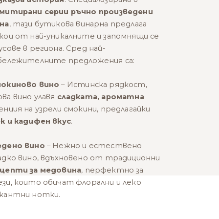
митирани серии ръчно произведени
на
, тази бутикова винарна предлага
кои от най-уникалните и запомнящи се
усове в региона. Сред най-
бележителните предложения са:
окиново вино
– Истинска рядкост,
ва вино улавя
сладката, ароматна
енция на узрели смокини, предлагайки
к и кадифен вкус
.
дено вино
– Нежно и естествено
адко вино, вдъхновено от традиционни
цепти за медовина
, перфектно за
зи, които обичат флорални и леко
кантни нотки.