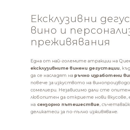
Ексклузивни дегу
вино и персонали
преживявания
Една от най-големите атракции на Queen
ексклузивните винени дегустации
, к
да се насладят на
ръчно изработени ви
повече за изкуството на винопроизво
сомелиери. Независимо дали сте опитен
любопитен да откриете нови вкусове, 
на
сензорно пътешествие
, съчетавай
деликатеси за по-пълно изживяване.