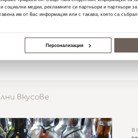
ие. Страстта и
си социални медии, рекламните си партньори и партньори за
илка, правят това
тавена им от Вас информация или с такава, която са събрал
пътешествие през
Персонализация
ални вкусове
В 
ра