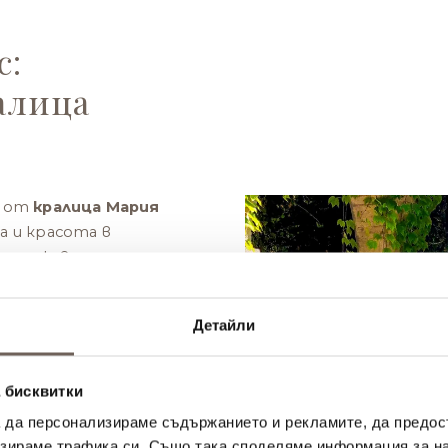
с:
алица
е от
кралица Мария
а и красота в
родължава тази
т, като създава
тановка, отразяваща
Детайли
она.
ery House, ще
 бисквитки
 дървени бъчви, които
а да персонализираме съдържанието и рекламите, да предо
рана селекция от
зираме трафика си. Също така споделяме информация за на