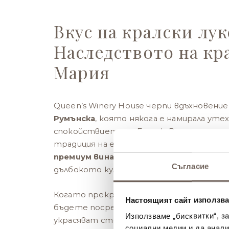
Вкус на кралски лук
Наследството на кр
Мария
Queen’s Winery House черпи вдъхновени
Румънска
, която някога е намирала утех
спокойствието на Балчик. Винарната п
традиция на елегантност и изтънченос
премиум вина
в уютна, автентична обс
Съгласие
дълбокото културно наследство на реги
Когато прекрачите прага на Queen’s Win
Настоящият сайт използва
бъдете посрещнати от
винтидж чар
,
Използваме „бисквитки“, з
украсяват стените, и внимателно подб
социални медии и да анали