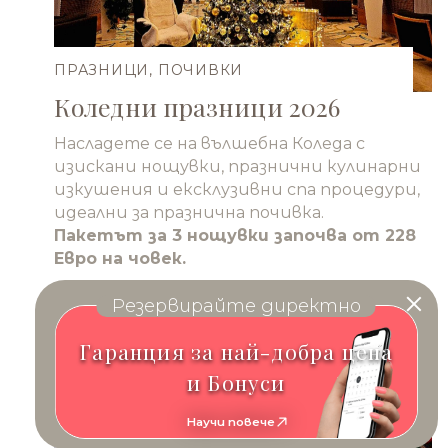
ПРАЗНИЦИ, ПОЧИВКИ
Коледни празници 2026
Насладете се на вълшебна Коледа с
изискани нощувки, празнични кулинарни
изкушения и ексклузивни спа процедури,
идеални за празнична почивка.
Пакетът за 3 нощувки започва от 228
Eвро на човек.
Повече
Резервирайте директно
Гаранция за най-добра цена
и Бонуси
Научи повече