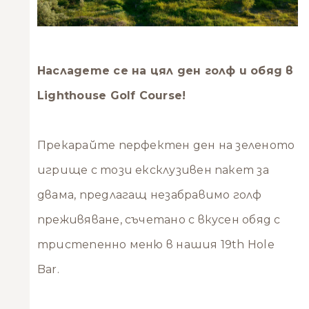
Насладете се на цял ден голф и обяд в
Lighthouse Golf Course!
Прекарайте перфектен ден на зеленото
игрище с този ексклузивен пакет за
двама, предлагащ незабравимо голф
преживяване, съчетано с вкусен обяд с
тристепенно меню в нашия 19th Hole
Bar.