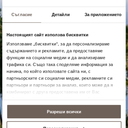
Съгласие
Детайли
За приложението
Настоящият сайт използва бисквитки
Използваме „бисквитки“, за да персонализираме
съдържанието и рекламите, да предоставяме
функции на социални медии и да анализираме
трафика си. Също така споделяме информация за
начина, по който използвате сайта ни, с
партньорските си социални медии, рекламните си
партньори и партньори за анализ, които може да я
комбинират с друга предоставена им от Вас
информация или с такава, която са събрали от
ползването от Ваша страна на услугите им.
Разреши всички