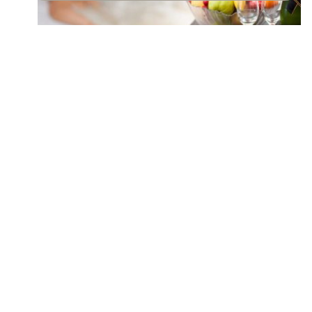
СПА
СПА Глезотии
Не нужно да стягате големите куфари за
да се насладите на малко релакс. Тази есен
и зима ви предлагаме чудесната
възможност да избягате за един ден от
ежедневните тревоги и да се насладите
на малко СПА глезотии!
От 40 лв за
целодневно ползване на Спа Център
Повече