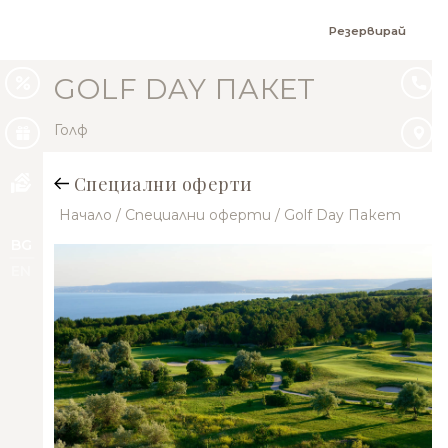
Резервирай
GOLF DAY ПАКЕТ
Голф
Специални оферти
Начало
/ Специални оферти
/ Golf Day Пакет
BG
EN