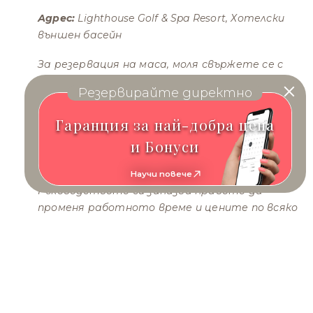
Адрес:
Lighthouse Golf & Spa Resort, Хотелски
външен басейн
За резервация на маса, моля свържете се с
нашия Кол център:
(+359) 885 652 400
Резервирайте директно
Правила за пушене:
Пушенето е забранено в
Гаранция за най-добра цена
закритата част на ресторанта.
и Бонуси
Забележка:
Всички ресторанти работят в
зависимост от сезонната заетост.
Научи повече
Ръководството си запазва правото да
променя работното време и цените по всяко
време без предизвестие. За повече
информация вижте Сезонни Работни Часове
на Ресторантите и Баровете