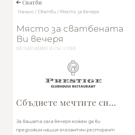
Сватби
Начало
/ Сватби
/ Място за вечеря
Място за сватбената
Ви вечеря
НЕЗАБРАВИМО И СЪС СТИЛ
Сбъднете мечтите си…
За вашата гала вечеря можем да ви
предложим нашия елегантен ресторант