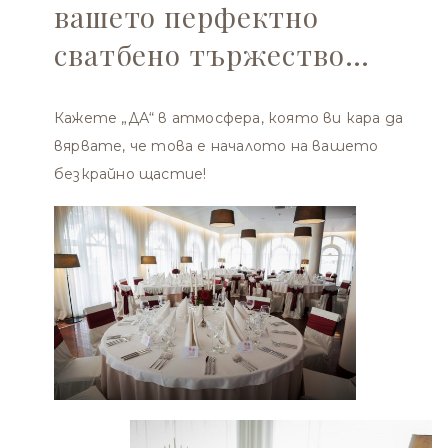
вашето перфектно
сватбено тържество…
Кажете „ДА“ в атмосфера, която ви кара да
вярвате, че това е началото на вашето
безкрайно щастие!