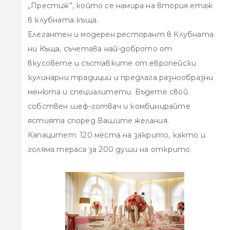
„Престиж”, който се намира на втория етаж
в клубната къща.
Елегантен и модерен ресторант в Клубната
ни Къща, съчетава най-доброто от
вкусовете и съставките от европейски
кулинарни традиции и предлага разнообразни
менюта и специалитети. Бъдете свой
собствен шеф-готвач и комбинирайте
ястията според Вашите желания.
Капацитет: 120 места на закрито, както и
голяма тераса за 200 души на открито.