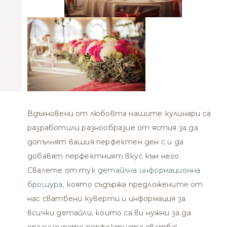
Вдъхновени от любовта нашите кулинари са
разработили разнообразие от ястия за да
допълнят вашия перфектен ден с и да
добавят перфектният вкус към него.
Свалете от тук
детайлна информационна
брошура
, която съдържа предложените от
нас сватбени куверти и информация за
всички детайли, които са ви нужни за да
организирате перфектната сватба!