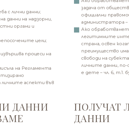
Ако обработването
задача от обществ
а с лични данни;
официални правомо
на данни на надзорни,
администратора – чл
естни органи и
Ако обработването
легитимните инте
епосочените цели;
страна, освен ког
преимущество има
извършва процеси на
свободи на субекта
личните данни, по
мисъла на Регламента
е дете – чл. 6, т.1.
атизирано
а личните аспекти във
НИ ДАННИ
ПОЛУЧАТ 
ВАМЕ
ДАННИ