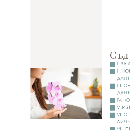
Съд
I. З
II. 
ДАН
III.
ДАН
IV. 
V. И
VI. 
ЛИЧН
VII.