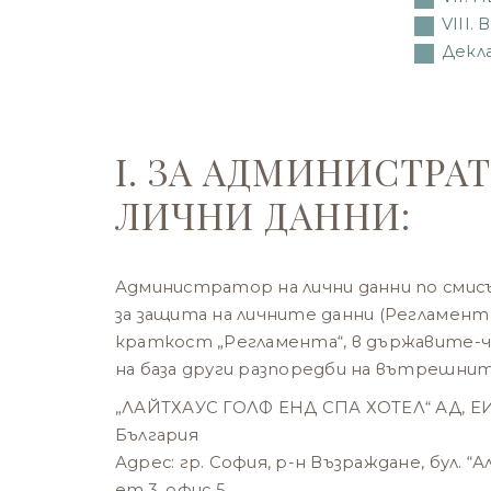
VIII
Декл
I. ЗА АДМИНИСТРА
ЛИЧНИ ДАННИ:
Администратор на лични данни по смис
за защита на личните данни (Регламент 6
краткост „Регламента“, в държавите-чл
на база други разпоредби на вътрешни
„ЛАЙТХАУС ГОЛФ ЕНД СПА ХОТЕЛ“ АД, ЕИ
България
Адрес: гр. София, р-н Възраждане, бул. “
ет.3, офис 5