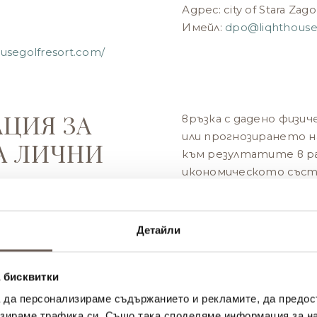
Адрес: city of Stara Zago
Имейл:
dpo@
liqhthous
ousegolfresort.com/
АЦИЯ ЗА
връзка с дадено физич
или прогнозирането н
А ЛИЧНИ
към резултатите в ра
икономическото съст
предпочитания или и
поведението, местоп
то поражда правни по
анни
Детайли
го засяга също толков
ето на туристически
При необходимост да 
 необходимо, както за
 бисквитки
цел, която не е обхв
страните по
а да персонализираме съдържанието и рекламите, да предо
представим нова така
то и пълно изпълнение
зираме трафика си. Също така споделяме информация за на