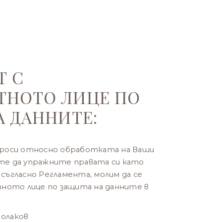
Т С
НОТО ЛИЦЕ ПО
А ДАННИТЕ:
ъпроси относно обработката на Ваши
ете да упражните правата си като
 съгласно Регламента, молим да се
ното лице по защита на данните в
Чолаков