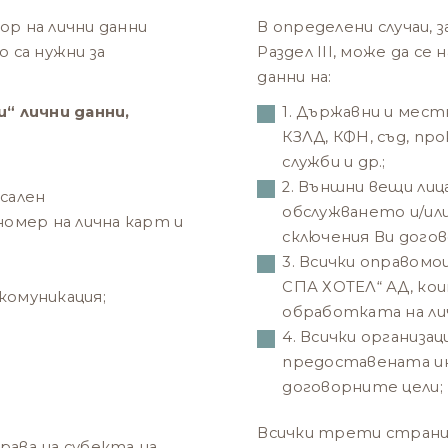
р на лични данни
В определени случаи, 
 са нужни за
Раздел III, може да с
данни на:
“ лични данни,
1. Държавни и мест
КЗЛД, КФН, съд, пр
служби и др.;
2. Външни вещи лиц
рсален
обслужването и/или
омер на лична карт и
сключения Ви догов
3. Всички оправом
СПА ХОТЕЛ“ АД, ко
комуникация;
обработката на лич
4. Всички организа
предоставената ин
договорните цели;
Всички трети страни,
рава на субекта на