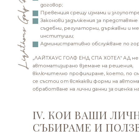
договор;
Превенция срещу измами и злоупотреб
Законови задължения за представяне 
съдебни, регулаторни, държавни и м
институции;
Административно обслужване по гор
„ЛАЙТХАУС ГОЛФ ЕНД СПА ХОТЕЛ“ АД не 
автоматизирано вземане на решения,
включително профилиране, което, по с
се състои от всякакви форми на автом
обработване на лични данни за оценка н
IV. КОИ ВАШИ ЛИЧ
СЪБИРАМЕ И ПОЛЗ