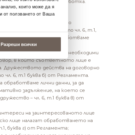
 съгласие за новата обработка.
 анализ, които може да я
ботване:
и от ползването от Ваша
ие на субекта на данните по
 горепосочените цели, то чл. 6, т.1,
ента ни дава право да обработваме
Разреши всички
ват лични данни, които са необходими
говор, в който съответното лице е
а. Дружеството действа на договорно
о чл. 6, т.1 буква б) от Регламента.
а обработваме лични данни, за да
ативно задължение, на което се
ужество – чл. 6, т.1 буква в) от
интереси на заинтересованото лице
еско лице налагат обработването на
 т.1, буква г) от Регламента;