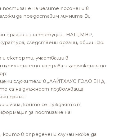
за постигане на целите посочени в
е наложи да предоставим личните Ви
ни органи и институции– НАП, МВР,
окуратура, следствени органи, общински
а и експерти, участващи в
 изпълнението на права и задължения по
ор;
ощени служители в „ЛАЙТХАУС ГОЛФ ЕНД
ито са на длъжност позволяваща
ни данни;
ции и лица, които се нуждаят от
формация за постигане на
 които в определени случаи може да