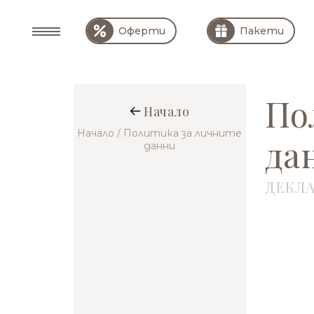
Оферти
Пакети
По
Начало
Начало
/ Политика за личните
да
данни
ДЕКЛА