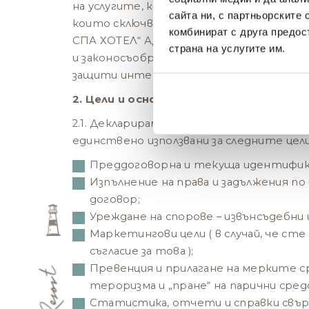
на услугите, които предлагаме и на пр
сайта ни, с партньорските 
които сключваме. Без тези лични данни
комбинират с друга предос
СПА ХОТЕЛ“ АД не би могло да обезпечи
страна на услугите им.
и законосъобразно изпълнение на задълж
защити интересите на субектите на д
2. Цели и основания за обработване:
2.1. Декларираме, че събираните лични 
единствено използвани за следните цели
Преддоговорна и текуща идентифик
Изпълнение на права и задължения по 
договор;
Уреждане на спорове – извънсъдебни 
Маркетингови цели ( в случай, че сте
съгласие за това );
Превенция и прилагане на мерките с
тероризма и „пране“ на парични сред
Статистика, отчети и справки свър