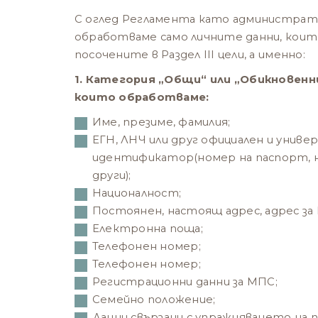
С оглед Регламента като администрато
обработваме само личните данни, които
посочените в Раздел III цели, а именно:
1. Категория „Общи“ или „Обикновенни
които обработваме:
Име, презиме, фамилия;
ЕГН, ЛНЧ или друг официален и униве
идентификатор(номер на паспорт, н
други);
Националност;
Постоянен, настоящ адрес, адрес за 
Електронна поща;
Телефонен номер;
Телефонен номер;
Регистрационни данни за МПС;
Семейно положение;
Данни свързани с упражняването на п