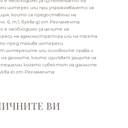
 е необходимо за изпълнението на
ен интерес или при упражняването на
щия, които са предоставени на
. 6, т.1, буква д) от Регламента;
 е необходимо за целите на
реси на администратора или на трета
ато пред такива интереси
т интересите или основните права и
 на данните, които изискват защита на
-специални когато субектът на данните
 буква е) от Регламента;
ЛИЧНИТЕ ВИ