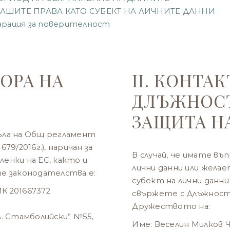
. ВАШИТЕ ПРАВА КАТО СУБЕКТ НА ЛИЧНИТЕ ДАННИ
арация за поверителност
ТОРА НА
II. КОНТАК
ДЛЪЖНОСТ
ЗАЩИТА Н
ъла на Общ регламент
79/2016г.), наричан за
В случай, че имате в
енки на ЕС, както и
лични данни или жела
те законодателства е:
субект на лични данни
К 201667372
свържете с Длъжност
Дружеството на:
Ал. Стамболийски” №55,
Име: Веселин Милков 