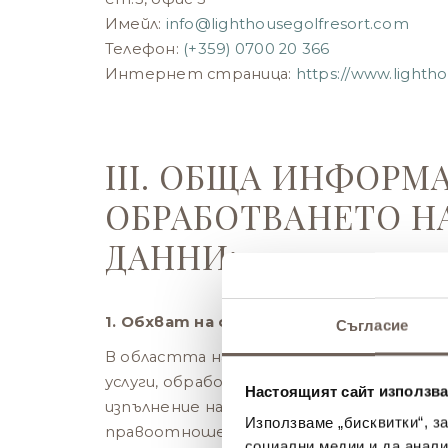
Имейл:
info@
lighthousegolfresort.com
Телефон:
(+359) 0700 20 366
Интернет страница:
https://www.lighth
III. ОБЩА ИНФОРМ
ОБРАБОТВАНЕТО Н
ДАННИ:
1. Обхват на обработката на лични д
Съгласие
В областта на туризма и предоставян
услуги, обработването на лични данни е
Настоящият сайт използва
изпълнение на законови задължения на 
Използваме „бисквитки“, з
правоотношенията, така и за правилно
социални медии и да анали