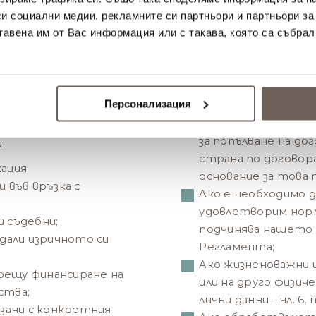
Вашето предварително
едмета на договорите,
си социални медии, рекламните си партньори и партньори за
, „ЛАЙТХАУС ГОЛФ ЕНД
2.2. Основания за обра
тавена им от Вас информация или с такава, която са събрал
 пълното, качествено
Ако получим съглас
енията си, както и да
отношение някои от
анни.
буква а) от Реглам
Персонализация
посочените данни;
Когато се обработ
данни ще бъдат само и
за попълване на до
:
страна по договор
ация;
основание за това п
и във връзка с
Aко е необходимо д
удовлетворим норм
и съдебни;
подчинява нашето др
 дали изричното си
Регламента;
Aко жизненоважни 
рещу финансиране на
или на друго физич
ства;
лични данни – чл. 6,
зани с конкретния