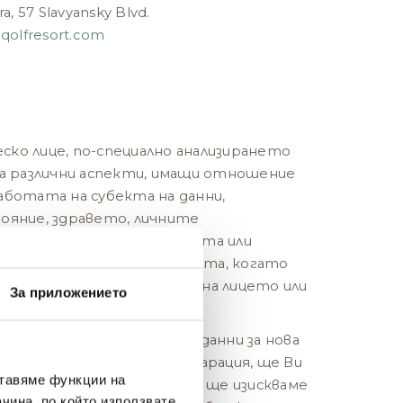
ra, 57 Slavyansky Blvd.
eqolfresort.com
еско лице, по-специално анализирането
а различни аспекти, имащи отношение
ботата на субекта на данни,
ояние, здравето, личните
нтереси, благонадеждността или
оложението или движенията, когато
следствия по отношение на лицето или
За приложението
а значително.
използваме Вашите лични данни за нова
аната от настоящата Декларация, ще Ви
ставяме функции на
ва и когато е необходимо, ще изискваме
чина, по който използвате